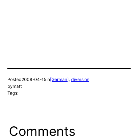
Posted
2008-04-15
in
[German]
, 
diversion
by
matt
Tags:
Comments